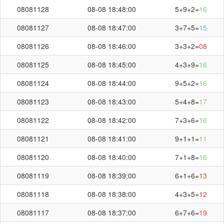
08081128
08-08 18:48:00
5+9+2=
16
+
+
=
3
1
2
06
08081127
08-08 18:47:00
3+7+5=
15
08081126
08-08 18:46:00
3+3+2=
08
08081125
08-08 18:45:00
4+3+9=
16
08081124
08-08 18:44:00
9+5+2=
16
刷新
截止第
8081168
期开奖：
00:09
秒
08081123
08-08 18:43:00
5+4+8=
17
08081122
08-08 18:42:00
7+3+6=
16
08081121
08-08 18:41:00
9+1+1=
11
08081120
08-08 18:40:00
7+1+8=
16
08081119
08-08 18:39:00
6+1+6=
13
08081118
08-08 18:38:00
4+3+5=
12
08081117
08-08 18:37:00
6+7+6=
19