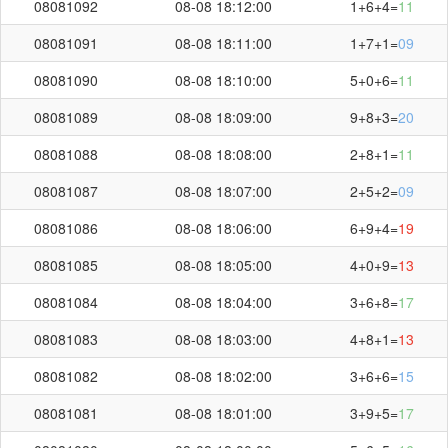
08081092
08-08 18:12:00
1+6+4=
11
08081091
08-08 18:11:00
1+7+1=
09
08081090
08-08 18:10:00
5+0+6=
11
08081089
08-08 18:09:00
9+8+3=
20
08081088
08-08 18:08:00
2+8+1=
11
08081087
08-08 18:07:00
2+5+2=
09
08081086
08-08 18:06:00
6+9+4=
19
08081085
08-08 18:05:00
4+0+9=
13
08081084
08-08 18:04:00
3+6+8=
17
08081083
08-08 18:03:00
4+8+1=
13
08081082
08-08 18:02:00
3+6+6=
15
08081081
08-08 18:01:00
3+9+5=
17