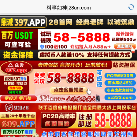
‌料事如神‌|28un.com