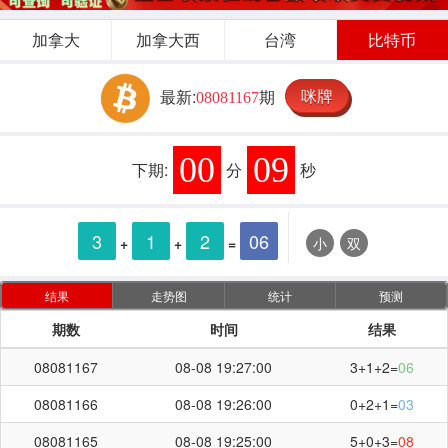
加拿大
加拿大西
台湾
比特币
咪牌
最新:
期
08081167
00
09
下期:
分
秒
3
1
2
06
+
+
=
小
双
结果
走势图
统计
预测
期数
时间
结果
08081167
08-08 19:27:00
3+1+2=
06
08081166
08-08 19:26:00
0+2+1=
03
08081165
08-08 19:25:00
5+0+3=
08